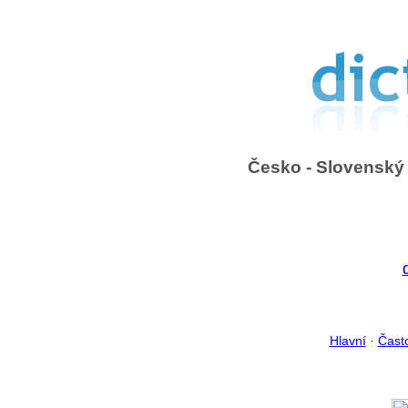
Česko - Slovenský 
Hlavní
·
Čast