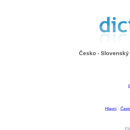
Česko - Slovenský 
Hlavní
·
Čast