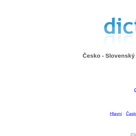
Česko - Slovenský 
Hlavní
·
Čast