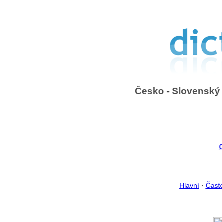
Česko - Slovenský 
Hlavní
·
Čast