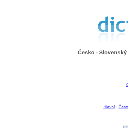
Česko - Slovenský 
Hlavní
·
Čast