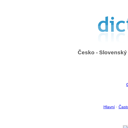
Česko - Slovenský 
Hlavní
·
Čast